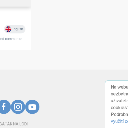
Na webu
nezbytné
uživatel
cookies
Podrobn
využití 
BAŤÁK NA LODI