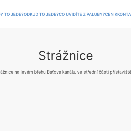
Y TO JEDE?
ODKUD TO JEDE?
CO UVIDÍTE Z PALUBY?
CENÍK
KONTA
Strážnice
rážnice na levém břehu Baťova kanálu, ve střední části přístavišt