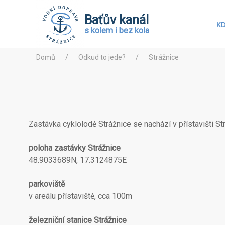
Baťův kanál
KD
s kolem i bez kola
Domů
Odkud to jede?
Strážnice
Zastávka cyklolodě Strážnice se nachází v přístavišti St
poloha zastávky Strážnice
48.9033689N, 17.3124875E
parkoviště
v areálu přístaviště, cca 100m
železniční stanice
Strážnice