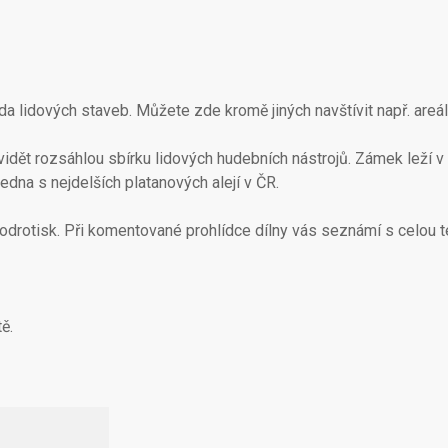
 lidových staveb. Můžete zde kromě jiných navštívit např. areá
idět rozsáhlou sbírku lidových hudebních nástrojů. Zámek leží v
dna s nejdelších platanových alejí v ČR.
modrotisk. Při komentované prohlídce dílny vás seznámí s celou t
ě.