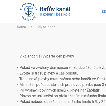
Baťův kanál
KD
s kolem i bez kola
Domů
Kdy to jede?
- V kalendáři si vyberte den plavby
- Pokud ve zvolený den nejsou v nabídce žádné plavby
- Zvolte si trasu plavby a čas odplutí.
- Trasa
nové plavby
musí začínat nebo končit ve Strážn
- Minimální počet cestujících pro novou plavbu jsou
2 
- Po vyplnění povinných údajů klikněte na "
Zaplatit
"
- Plavba se uskuteční po překročení minimálního limit
- Pokud nebude dosaženo minimálního limitu tržby 24 