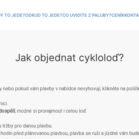
Y TO JEDE?
ODKUD TO JEDE?
CO UVIDÍTE Z PALUBY?
CENÍK
KONTA
Jak objednat cykloloď?
 nebo pokud vám plavby v nabídce nevyhovují, klikněte na políčk
ici.
dospělí
, možné si pronajmout i celou loď.
u tržby pro danou plavbu.
hodin před plánovanou plavbou, plavba se ruší a jízdné vám bud