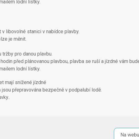
mailem lodní lístky.
 v libovolné stanici v nabídce plavby.
lze je měnit.
u tržby pro danou plavbu.
hodin před plánovanou plavbou, plavba se ruší a jízdné vám bud
mailem lodní lístky.
let mají snížené jízdné
la jsou přepravována bezpečně v podpalubí lodě.
vky..
Na webu