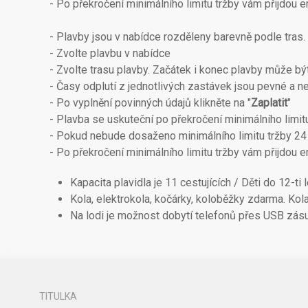
- Po překročení minimálního limitu tržby vám přijdou e
- Plavby jsou v nabídce rozděleny barevně podle tras.
- Zvolte plavbu v nabídce
- Zvolte trasu plavby. Začátek i konec plavby může být
- Časy odplutí z jednotlivých zastávek jsou pevné a ne
- Po vyplnění povinných údajů klikněte na "
Zaplatit
"
- Plavba se uskuteční po překročení minimálního limit
- Pokud nebude dosaženo minimálního limitu tržby 24 
- Po překročení minimálního limitu tržby vám přijdou e
Kapacita plavidla je 11 cestujících / Děti do 12-ti 
Kola, elektrokola, kočárky, koloběžky zdarma. Ko
Na lodi je možnost dobytí telefonů přes USB zásu
TITULKA