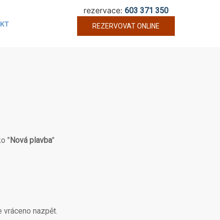
rezervace:
603 371 350
KT
REZERVOVAT ONLINE
o "
Nová plavba
"
e vráceno nazpět.